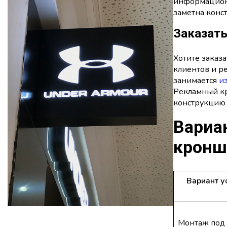
информационн
заметна конс
Заказат
Хотите заказ
клиентов и р
занимается
и
Рекламный кр
конструкцию 
Вариа
кронш
Вариант у
Монтаж под 