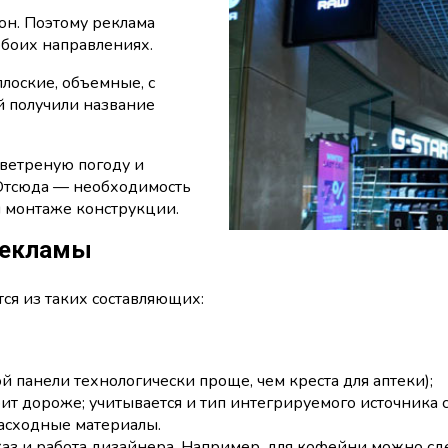
он. Поэтому реклама
обоих направлениях.
лоские, объемные, с
й получили название
 ветреную погоду и
 Отсюда — необходимость
и монтаже конструкции.
рекламы
ся из таких составляющих:
 панели технологически проще, чем креста для аптеки);
ит дороже; учитывается и тип интегрируемого источника с
расходные материалы.
каз и работа дизайнера. Например, для кофейни можно сд