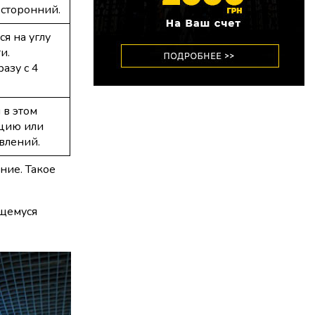
хсторонний.
я на углу
и.
азу с 4
 в этом
кцию или
авлений.
ние. Такое
ущемуся