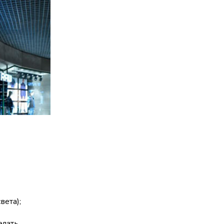
вета);
елать