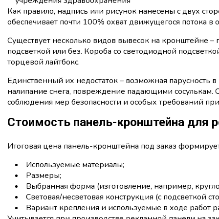
учреждения здравоохранения
Как правило, надпись или рисунок нанесены с двух стор
обеспечивает почти 100% охват движущегося потока в 
Существует несколько видов вывесок на кронштейне – п
подсветкой или без. Короба со светодиодной подсветко
торцевой лайтбокс.
Единственный их недостаток – возможная парусность в
налипание снега, повреждение падающими сосулькам.
соблюдения мер безопасности и особых требований пр
Стоимость панель-кронштейна для 
Итоговая цена панель-кронштейна под заказ формирует
Используемые материалы;
Размеры;
Выбранная форма (изготовление, например, круглой
Световая/несветовая конструкция (с подсветкой сто
Вариант крепления и используемые в ходе работ 
Учитывается при производстве рекламной панели на за