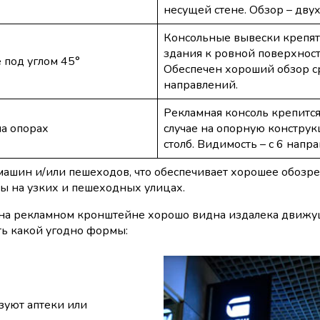
несущей стене. Обзор – дву
Консольные вывески крепятс
здания к ровной поверхност
под углом 45°
Обеспечен хороший обзор ср
направлений.
Рекламная консоль крепится
а опорах
случае на опорную констру
столб. Видимость – с 6 напр
ашин и/или пешеходов, что обеспечивает хорошее обозре
ы на узких и пешеходных улицах.
 на рекламном кронштейне хорошо видна издалека движ
ь какой угодно формы:
зуют аптеки или