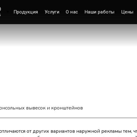
0
Продукция
Услуги
О нас
Наши работы
Цены
5
И (ВЫВЕСКИ НА КР
консольных вывесок и кронштейнов
тличаются от других вариантов наружной рекламы тем, ч