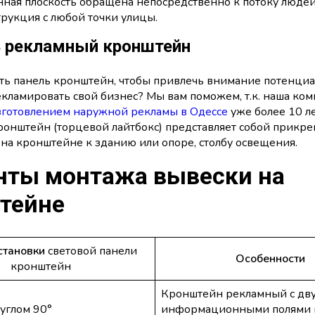
ая плоскость обращена непосредственно к потоку людей.
трукция с любой точки улицы.
ь рекламный кронштейн
ать панель кронштейн, чтобы привлечь внимание потенци
екламировать свой бизнес? Мы вам поможем, т.к. наша ко
зготовлением наружной рекламы в Одессе
уже более 10 ле
онштейн (торцевой лайтбокс) представляет собой прикр
на кронштейне к зданию или опоре, столбу освещения.
нты монтажа вывески на
тейне
становки
световой панели
Особенности
кронштейн
Кронштейн рекламный с дв
углом 90°
информационными полями к