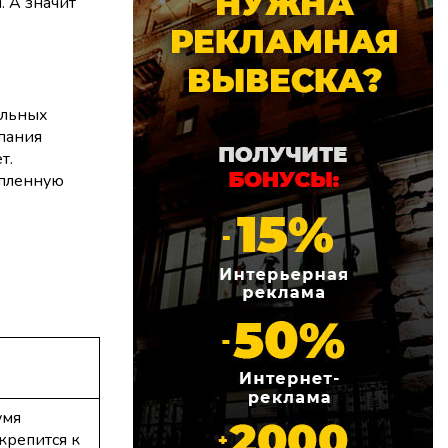
 А значит
альных
мпания
т.
епленную
умя
репится к