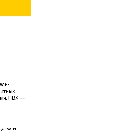
ель-
озитных
иля, ПВХ —
дства и