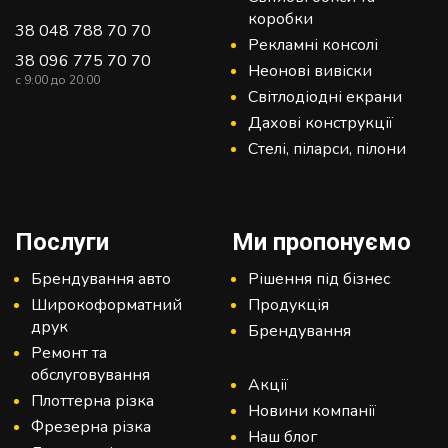
коробки
38 048 788 70 70
Рекламні консолі
38 096 775 70 70
Неонові вивіски
c 9:00 до 20:00
Світлодіодні екрани
Дахові конструкції
Стелі, піларси, пілони
Послуги
Ми пропонуємо
Брендування авто
Рішення під бізнес
Широкоформатний
Продукція
друк
Брендування
Ремонт та
обслуговування
Акції
Плоттерна різка
Новини компанії
Фрезерна різка
Наш блог