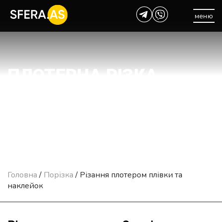
меню
ПЛОТЕРНА РІЗКА
НАКЛЕЙОК ТА ПЛІВОК
Головна
/
Порізка
/
Різання плотером плівки та
наклейок