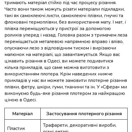
тримають матеріал стійко під час процесу різання.
Часто вони також можуть різати матеріали підкладки,
такі як самоклеючі листи, самоклеючі плівки, гнучкі та
флоковані термоплівки, без використання мату. І мат, і
плівка переміщуються у пристрої за допомогою
роликів уперед і назад. Головка разом з тримачем леза
переміщається металевою напрямною вправо і вліво,
опускаючи лезо з відповідним тиском і вирізаючи
малюнок на матеріалі, що завантажується. Якщо вас
цікавить різання в Одесі, ви можете подивитися
кілька прикладів, що саме можна виготовити з
використанням плотера. Крім наведених нижче
прикладів у нас ви можете замовити плотерне різання
плівки, фетру, шкіри, гуми, тканини та ін. У «Сфера» ми
виконуємо будь-яке різання плотером за найкращою
ціною в Одесі.
Матеріал
Застосування плотерного різання
Трафарети, декоративні вироби,
Пластик
різні деталі