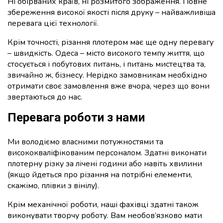
Ні обірваних країв, ні розмитого зображення. Повне
збереження високої якості після друку – найважливіша
перевага цієї технології.
Крім точності, різання плотером має ще одну перевагу
– швидкість. Одеса – місто високого темпу життя, що
стосується і побутових питань, і питань мистецтва та,
звичайно ж, бізнесу. Нерідко замовникам необхідно
отримати своє замовлення вже вчора, через що вони
звертаються до нас.
Перевага роботи з нами
Ми володіємо власними потужностями та
висококваліфікованим персоналом. Здатні виконати
плотерну різку за лічені години або навіть хвилини
(якщо йдеться про різання на потрібні елементи,
скажімо, плівки з вінілу).
Крім механічної роботи, наші фахівці здатні також
виконувати творчу роботу. Вам необов’язково мати