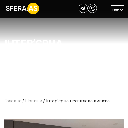
меню
ІНТЕР’ЄРНА
НЕСВІТЛОВА ВИВІСКА
Головна
/
Новини
/
Інтер’єрна несвітлова вивіска