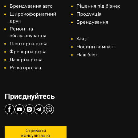
Брендування авто
Рішення під бізнес
Широкоформатний
Продукція
друк
Брендування
Ремонт та
обслуговування
Акції
Плоттерна різка
Новини компанії
Фрезерна різка
Наш блог
Лазерна різка
Різка оргскла
Приєднуйтесь
Отримати
консультацію