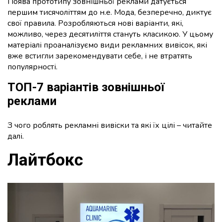
Поява прототипу зовнішньої реклами датується
першим тисячоліттям до н.е. Мода, безперечно, диктує
свої правила. Розробляються нові варіанти, які,
можливо, через десятиліття стануть класикою. У цьому
матеріалі проаналізуємо види рекламних вивісок, які
вже встигли зарекомендувати себе, і не втратять
популярності.
ТОП-7 варіантів зовнішньої
реклами
З чого роблять рекламні вивіски та які їх цілі – читайте
далі.
Лайтбокс