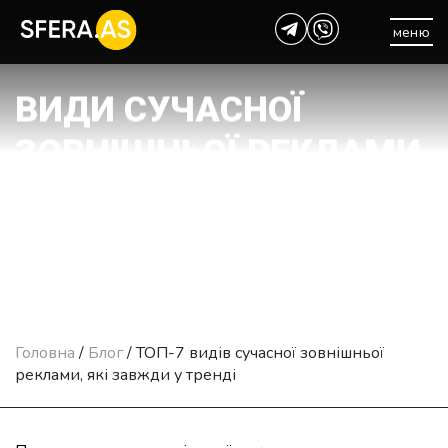
меню
ВИДИ СУЧАСНОЇ
ЗОВНІШНЬОЇ РЕКЛАМИ,
ЯКІ НЕ ВИЙДУТЬ З
МОДИ — ТОП 7
Головна
/
Блог
/
ТОП-7 видів сучасної зовнішньої
реклами, які завжди у тренді