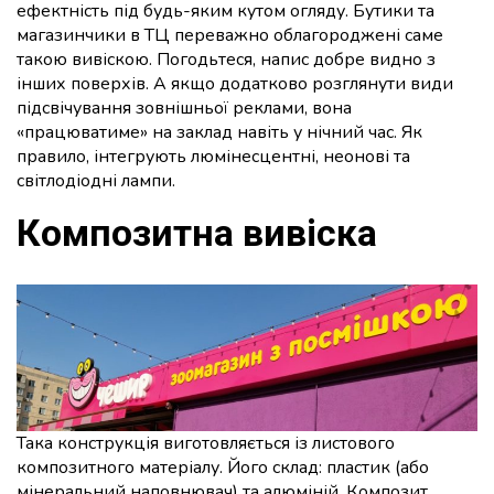
ефектність під будь-яким кутом огляду. Бутики та
магазинчики в ТЦ переважно облагороджені саме
такою вивіскою. Погодьтеся, напис добре видно з
інших поверхів. А якщо додатково розглянути види
підсвічування зовнішньої реклами, вона
«працюватиме» на заклад навіть у нічний час. Як
правило, інтегрують люмінесцентні, неонові та
світлодіодні лампи.
Композитна вивіска
Така конструкція виготовляється із листового
композитного матеріалу. Його склад: пластик (або
мінеральний наповнювач) та алюміній. Композит