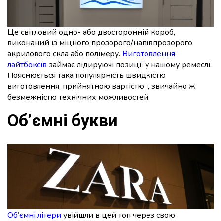
Це світловий одно- або двосторонній короб,
виконаний із міцного прозорого/напівпрозорого
акрилового скла або полімеру.
Виготовлення
лайтбоксів
займає лідируючі позиції у нашому ремеслі.
Пояснюється така популярність швидкістю
виготовлення, прийнятною вартістю і, звичайно ж,
безмежністю технічних можливостей.
Об’ємні букви
Об’ємні літери
увійшли в цей топ через свою