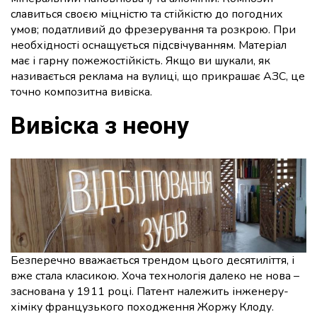
славиться своєю міцністю та стійкістю до погодних
умов; податливий до фрезерування та розкрою. При
необхідності оснащується підсвічуванням. Матеріал
має і гарну пожежостійкість. Якщо ви шукали, як
називається реклама на вулиці, що прикрашає АЗС, це
точно композитна вивіска.
Вивіска з неону
Безперечно вважається трендом цього десятиліття, і
вже стала класикою. Хоча технологія далеко не нова –
заснована у 1911 році. Патент належить інженеру-
хіміку французького походження Жоржу Клоду.