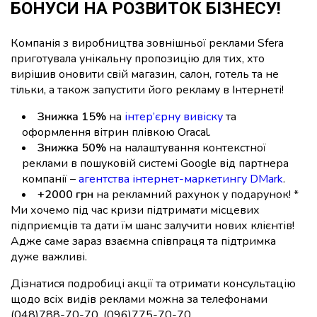
БОНУСИ НА РОЗВИТОК БІЗНЕСУ!
Компанія з виробництва зовнішньої реклами Sfera
приготувала унікальну пропозицію для тих, хто
вирішив оновити свій магазин, салон, готель та не
тільки, а також запустити його рекламу в Інтернеті!
Знижка 15%
на
інтер’єрну вивіску
та
оформлення вітрин плівкою Oracal.
Знижка 50%
на налаштування контекстної
реклами в пошуковій системі Google від партнера
компанії –
агентства інтернет-маркетингу DMark
.
+2000 грн
на рекламний рахунок у подарунок! *
Ми хочемо під час кризи підтримати місцевих
підприємців та дати їм шанс залучити нових клієнтів!
Адже саме зараз взаємна співпраця та підтримка
дуже важливі.
Дізнатися подробиці акції та отримати консультацію
щодо всіх видів реклами можна за телефонами
(048)788-70-70, (096)775-70-70.