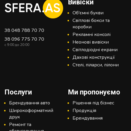
Вивіски
Об'ємні букви
Світлові бокси та
коробки
38 048 788 70 70
Рекламні консолі
38 096 775 70 70
Неонові вивіски
c 9:00 до 20:00
Світлодіодні екрани
Дахові конструкції
Стелі, піларси, пілони
Послуги
Ми пропонуємо
Брендування авто
Рішення під бізнес
Широкоформатний
Продукція
друк
Брендування
Ремонт та
обслуговування